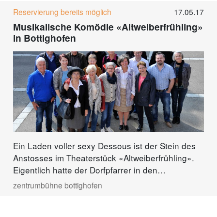
Reservierung bereits möglich
17.05.17
Musikalische Komödie «Altweiberfrühling»
in Bottighofen
Ein Laden voller sexy Dessous ist der Stein des
Anstosses im Theaterstück «Altweiberfrühling».
Eigentlich hatte der Dorfpfarrer in den
Räumlichkeiten eines unrentablen Tante-Emma-
zentrumbühne bottighofen
Ladens lieber seine Bibelgruppe gesehen als
eine weibliche Rentnergang, die beinahe