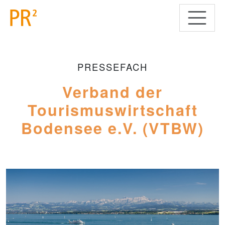
PRESSEFACH
Verband der
Tourismuswirtschaft
Bodensee e.V. (VTBW)