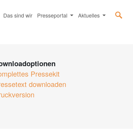
Das sind wir
Presseportal
Aktuelles
ownloadoptionen
omplettes Pressekit
ressetext downloaden
ruckversion