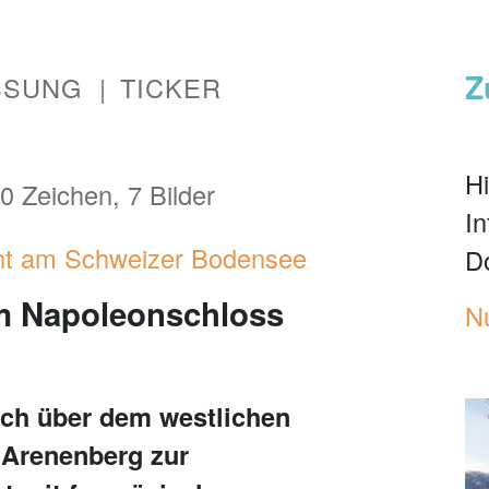
Z
SSUNG
TICKER
Hi
0 Zeichen, 7 Bilder
I
cht am Schweizer Bodensee
D
im Napoleonschloss
N
hoch über dem westlichen
Arenenberg zur