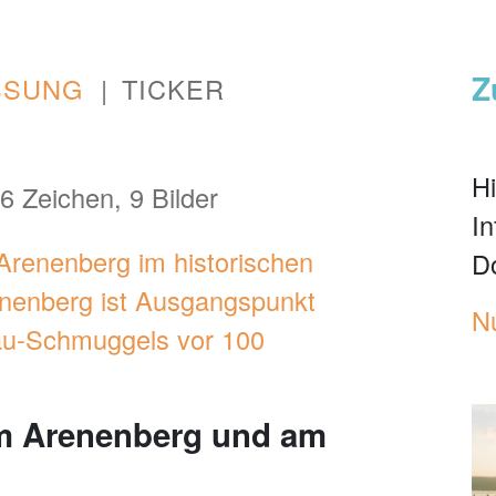
Z
SSUNG
TICKER
Hi
6 Zeichen, 9 Bilder
I
enenberg im historischen
D
enenberg ist Ausgangspunkt
N
gau-Schmuggels vor 100
em Arenenberg und am