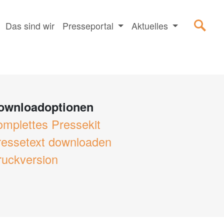
Das sind wir
Presseportal
Aktuelles
ownloadoptionen
omplettes Pressekit
ressetext downloaden
ruckversion