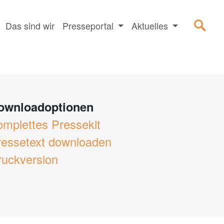
Das sind wir
Presseportal
Aktuelles
ownloadoptionen
omplettes Pressekit
ressetext downloaden
ruckversion