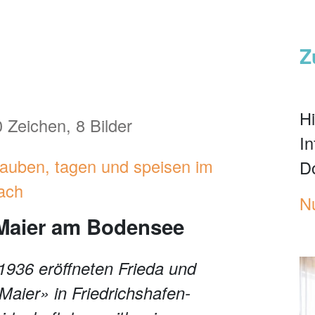
Z
Hi
 Zeichen, 8 Bilder
I
rlauben, tagen und speisen im
D
bach
N
 Maier am Bodensee
1936 eröffneten Frieda und
Maier» in Friedrichshafen-