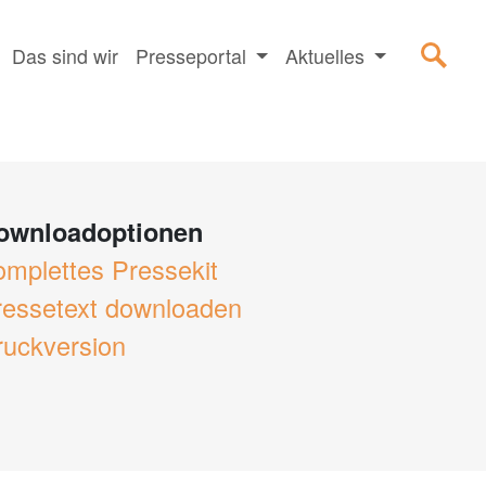
Das sind wir
Presseportal
Aktuelles
ownloadoptionen
omplettes Pressekit
ressetext downloaden
ruckversion