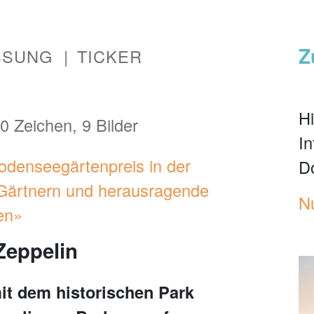
Z
SSUNG
TICKER
Hi
0 Zeichen, 9 Bilder
I
Bodenseegärtenpreis in der
D
Gärtnern und herausragende
N
en»
Zeppelin
it dem historischen Park